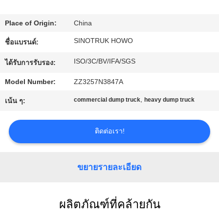
โรงงาน
Place of Origin:
China
SINOTRUK HOWO
ชื่อแบรนด์:
การ
ISO/3C/BV/IFA/SGS
ได้รับการรับรอง:
ควบคุม
Model Number:
ZZ3257N3847A
คุณภาพ
,
commercial dump truck
heavy dump truck
เน้น ๆ:
ติดต่อ
ติดต่อเรา!
เรา
ขยายรายละเอียด
ขอคํา
ผลิตภัณฑ์ที่คล้ายกัน
อ้างอิง