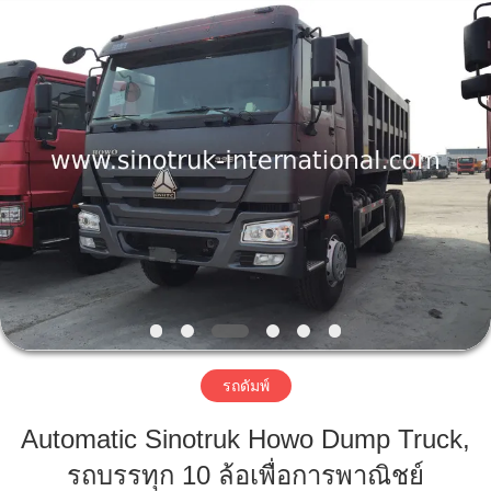
2016
-
2026
SINOTRUK
INTERNATIONAL
CO.,
LTD..
All
Rights
บ้าน
Reserved.
สินค้า
เกี่ยว
กับ
เรา
รถดัมพ์
Automatic Sinotruk Howo Dump Truck,
ทัวร์
รถบรรทุก 10 ล้อเพื่อการพาณิชย์