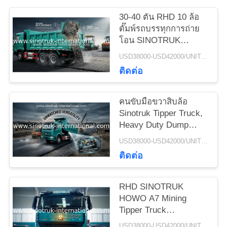
30-40 ตัน RHD 10 ล้อ
ดั๊มพ์รถบรรทุกการถ่าย
แผนผัง
โอน SINOTRUK
HOWO A7 สำหรับการ
เว็บไซต์
USD38000-USD42000/UNIT)negotiation MOQ:1 หน่วย
ก่อสร้าง
ติดต่อ
นโยบาย
คนขับมือขวาสิบล้อ
Sinotruk Tipper Truck,
ความ
Heavy Duty Dump
Truck
เป็น
USD38000-USD42000/UNIT)negotiation MOQ:1 หน่วย
ติดต่อ
ส่วน
RHD SINOTRUK
ตัว
HOWO A7 Mining
Tipper Truck
DZZZ3257M3847N1
USD38000-USD42000/UNIT)negotiation MOQ:1 หน่วย