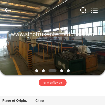
2016
-
2026
SINOTRUK
INTERNATIONAL
CO.,
LTD..
All
Rights
บ้าน
Reserved.
สินค้า
เกี่ยว
กับ
เรา
รถพ่วงกึ่งพ่วง
ทัวร์
Place of Origin:
China