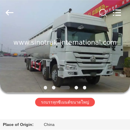
2016
-
2026
SINOTRUK
INTERNATIONAL
CO.,
LTD..
All
Rights
บ้าน
Reserved.
สินค้า
เกี่ยว
กับ
เรา
รถบรรทุกซีเมนต์ขนาดใหญ่
ทัวร์
Place of Origin:
China