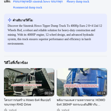
แท็ก:
#
รถบรรทุกหนัก sinotruk howo รถบรรทุก
#
heavy dump truck
#
commercial dump truck
คําอธิบายวีดีโอ:
Discover the Sinotruk Howo Tipper Dump Truck Tx 400Hp Euro 2 8×4 Lhd 12
Wheels Red, a robust and reliable solution for heavy-duty construction and
mining. With its 400HP engine, 12-wheel design, and advanced hydraulic
system, this truck ensures superior performance and efficiency in harsh
environments.
วิดีโอที่เกี่ยวข้อง
00:24
00:24
โครงการก่อสร้าง Howo 6x4 ทิมเปอร์
พลังงานและความหลากหลาย: HOWO
รถบรรทุก RHD Drive
6x4 380HP รถกระบะดันสีฟ้ากับ
20CBM ตารางกล่องคาร์โก้และน้ําอัด
รถดัมพ์
รถดัมพ์